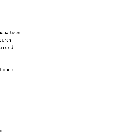
neuartigen
 durch
ken und
ktionen
en