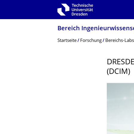
Zur Hauptnavigation springen
Zur Suche springen
Zum Inhalt springen
Bereich Ingenieur­wissen­
Breadcrumb-Menü
Startseite
Forschung
Bereichs-Labs
DRESDE
(DCIM)