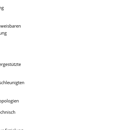
ng
hweisbaren
gung
ergestützte
schleunigten
opologien
echnisch