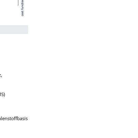
z,
MS)
lenstoffbasis