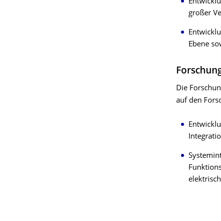
Entwicklu
großer V
Entwicklu
Ebene sow
Forschun
Die Forschun
auf den Fors
Entwickl
Integrati
Systemin
Funktions
elektrisc