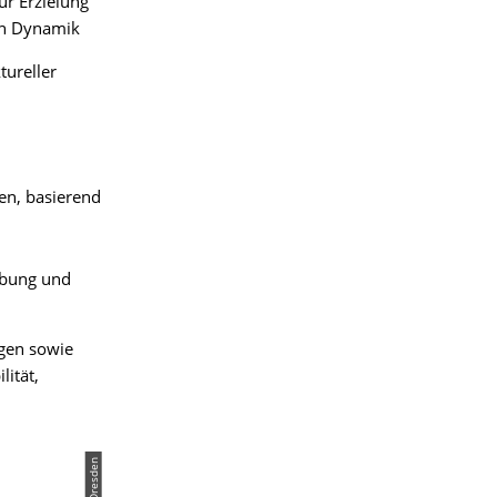
ur Erzielung
en Dynamik
tureller
en, basierend
ibung und
gen sowie
lität,