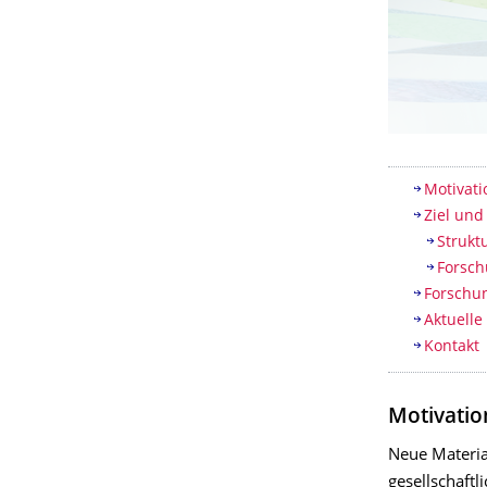
Inhaltsv
Motivati
Ziel und
Struktu
Forsch
Forschu
Aktuelle
Kontakt
Motivatio
Neue Materia
gesellschaft