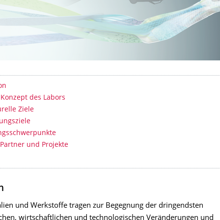
erzeichnis
on
 Konzept des Labors
relle Ziele
ungsziele
ngsschwerpunkte
 Partner und Projekte
n
lien und Werkstoffe tragen zur Begegnung der dringendsten
lichen, wirtschaftlichen und technologischen Veränderungen und