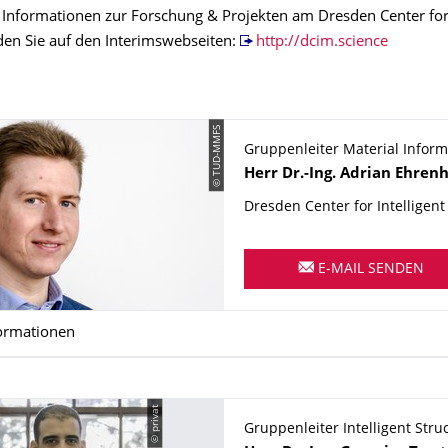
e Informationen zur Forschung & Projekten am Dresden Center for 
nden Sie auf den Interimswebseiten:
http://dcim.science
© TUD-MMFS
Gruppenleiter Material Inform
Name
Herr
Dr.-Ing.
Adrian
Ehrenh
Dresden Center for Intelligent
E-MAIL SENDEN
ormationen
© privat
Gruppenleiter Intelligent Stru