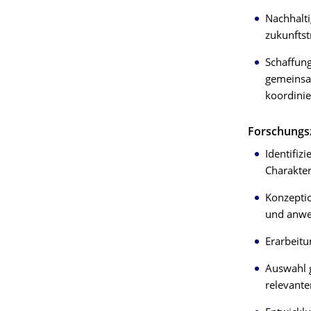
Nachhalt
zukunfts
Schaffung
gemeinsam
koordini
Forschungsz
Identifiz
Charakter
Konzepti
und anwe
Erarbeitu
Auswahl g
relevante