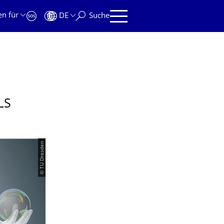
en für
DE
Suche
LS
© TU Dresden