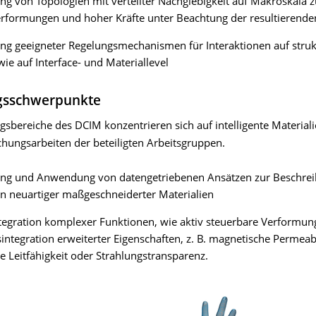
ng von Topologien mit verteilter Nachgiebigkeit auf Makroskala z
erformungen und hoher Kräfte unter Beachtung der resultierend
ng geeigneter Regelungsmechanismen für Interaktionen auf struk
ie auf Interface- und Materiallevel
gsschwerpunkte
gsbereiche des DCIM konzentrieren sich auf intelligente Materiali
chungsarbeiten der beteiligten Arbeitsgruppen.
ung und Anwendung von datengetriebenen Ansätzen zur Beschre
on neuartiger maßgeschneiderter Materialien
tegration komplexer Funktionen, wie aktiv steuerbare Verformun
integration erweiterter Eigenschaften, z. B. magnetische Permeabi
he Leitfähigkeit oder Strahlungstransparenz.