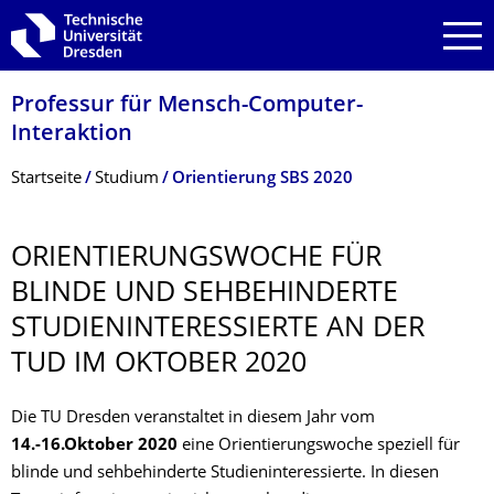
Zur Hauptnavigation springen
Zur Suche springen
Zum Inhalt springen
Professur für Mensch-Computer-
Interaktion
Breadcrumb-Menü
Startseite
Studium
Orientierung SBS 2020
ORIENTIERUNGS­WOCHE FÜR
BLINDE UND SEHBEHINDERTE
STUDIENINTERES­SIERTE AN DER
TUD IM OKTOBER 2020
Die TU Dresden veranstaltet in diesem Jahr vom
14.-16.Oktober 2020
eine Orientierungswoche speziell für
blinde und sehbehinderte Studieninteressierte. In diesen