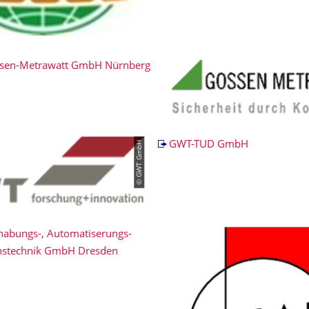
sen-Metrawatt GmbH Nürnberg
© GWT GmbH
GWT-TUD GmbH
abungs-, Automatiserungs-
onstechnik GmbH Dresden