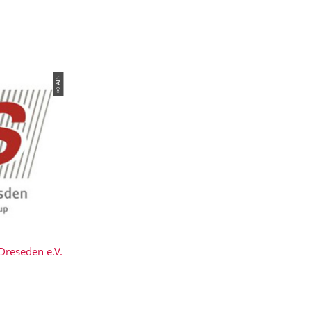
© AIS
Dreseden e.V.