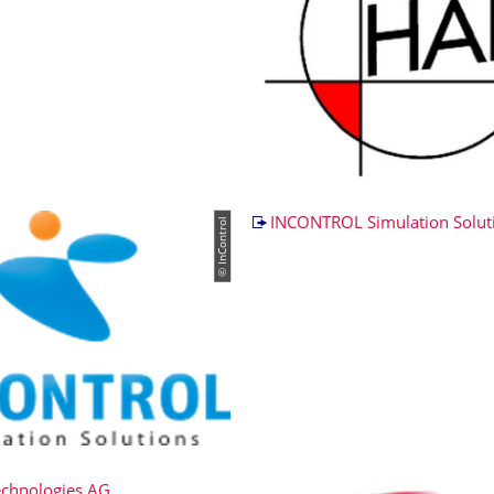
© InControl
INCONTROL Simulation Solut
echnologies AG