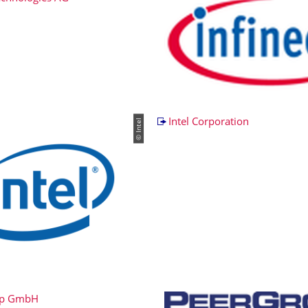
© Intel
Intel Corporation
up GmbH