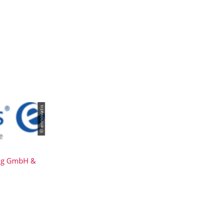
© ennovatis
ng GmbH &