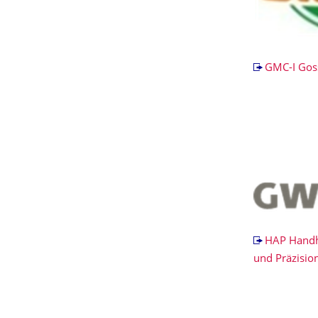
GMC-I Gos
HAP Handh
und Präzisi