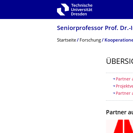
Zur Hauptnavigation springen
Zur Suche springen
Zum Inhalt springen
Seniorprofessor Prof. Dr.-I
Breadcrumb-Menü
Startseite
Forschung
Kooperation
ÜBERSI
Inhaltsv
Partner 
Projekt
Partner 
Partner a