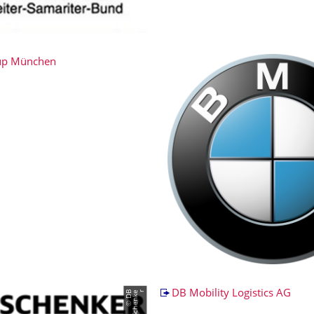
p München
©
D
B
S
c
h
e
n
k
er
DB Mobility Logistics AG