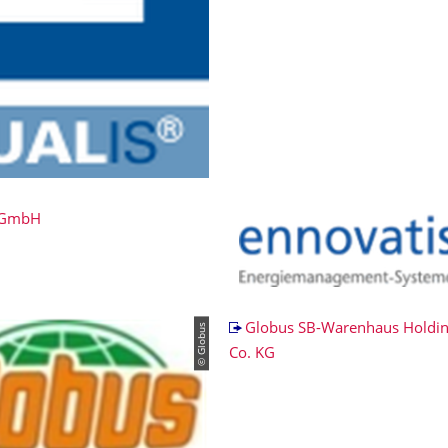
 GmbH
© Globus
Globus SB-Warenhaus Holdi
Co. KG