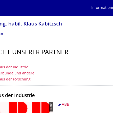
Information
ng. habil. Klaus Kabitzsch
en
CHT UNSERER PARTNER
erzeichnis
aus der Industrie
verbünde und andere
aus der Forschung
us der Industrie
© ABB
ABB