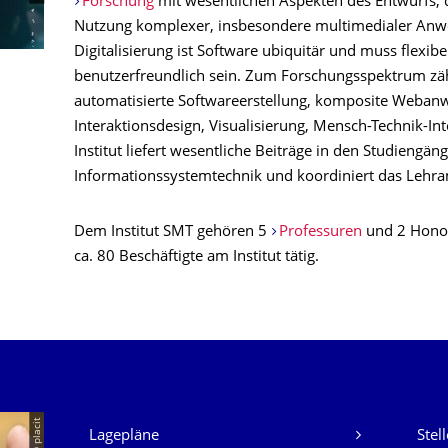
Forschung
mit wesentlichen Aspekten des Entwurfs, d
Nutzung komplexer, insbesondere multimedialer Anwe
Digitalisierung ist Software ubiquitär und muss flexibe
benutzerfreundlich sein. Zum Forschungsspektrum z
automatisierte Softwareerstellung, komposite Weban
Interaktionsdesign, Visualisierung, Mensch-Technik-In
Institut liefert wesentliche Beiträge in den Studiengä
Informationssystemtechnik und koordiniert das Lehr
Dem Institut SMT gehören 5
Professuren
und 2 Honor
ca. 80 Beschäftigte am Institut tätig.
Unsere Dienste
© placit
Lagepläne
Stel