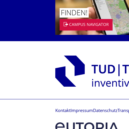
FINDEN!
CAMPUS NAVIGATOR
Kontakt
Impressum
Datenschutz
Trans