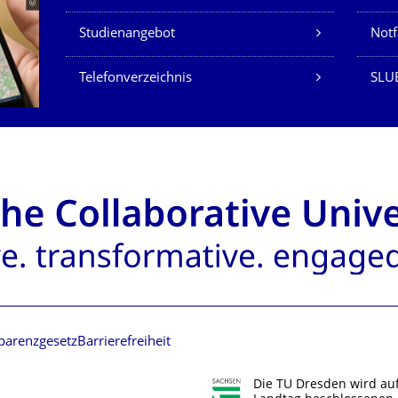
Studienangebot
Not
Telefonverzeichnis
SLU
parenzgesetz
Barrierefreiheit
Die TU Dresden wird au