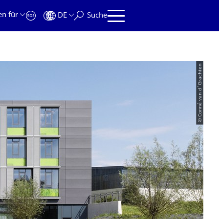
en für
DE
Suche
© Conné van d´Grachten