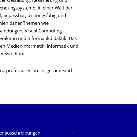
er Gestaltung, Realisierung und
ndungssysteme. In einer Welt der
l, anpassbar, leistungsfähig und
ählen daher Themen wie
wendungen, Visual Computing,
teraktion und Informatikdidaktik. Das
ngen Medieninformatik, Informatik und
amtsstudium.
arprofessuren an. Insgesamt sind
lenausschreibungen