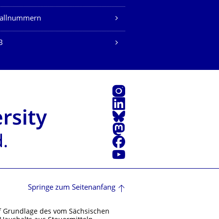
fallnummern
B
Instagram
LinkedIn
Bluesky
Mastodon
Facebook
Youtube
Springe zum Seitenanfang
f Grundlage des vom Sächsischen