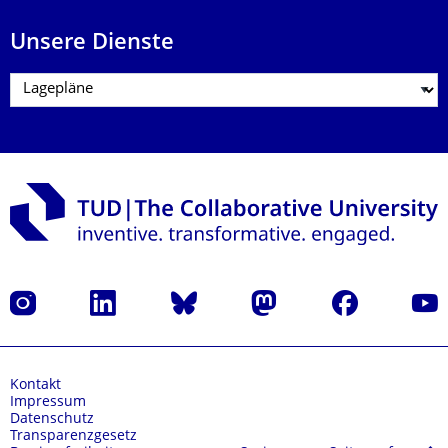
Unsere Dienste
Instagram
LinkedIn
Bluesky
Mastodon
Facebook
Yout
Kontakt
Impressum
Datenschutz
Transparenzgesetz