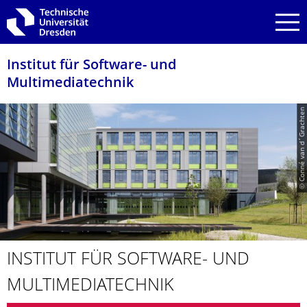
Zur Hauptnavigation springen
Zur Suche springen
Zum Inhalt springen
Institut für Software- und
Multimediatechnik
© Conné van d´Grachten
INSTITUT FÜR SOFTWARE- UND
MULTIMEDIA­TECHNIK