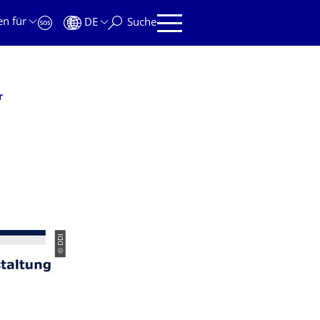
en für
DE
Suche
r
© DDI