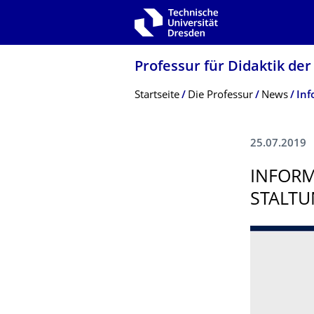
Zur Hauptnavigation springen
Zur Suche springen
Zum Inhalt springen
Professur für Didaktik der
Breadcrumb-Menü
Startseite
Die Professur
News
Inf
25.07.2019
INFORM
TALTUN