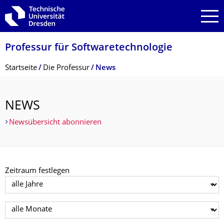
Zur Hauptnavigation springen
Zur Suche springen
Zum Inhalt springen
Professur für Softwaretechnolo­gie
Breadcrumb-Menü
Startseite
Die Professur
News
NEWS
Newsübersicht abonnieren
Zeitraum festlegen
Jahr auswählen
Monat auswählen