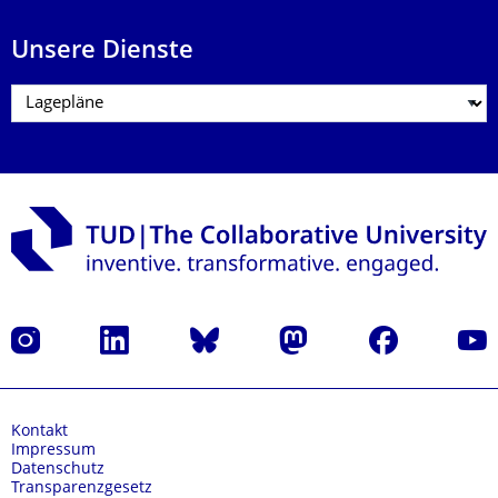
Unsere Dienste
Instagram
LinkedIn
Bluesky
Mastodon
Facebook
Yout
Kontakt
Impressum
Datenschutz
Transparenzgesetz