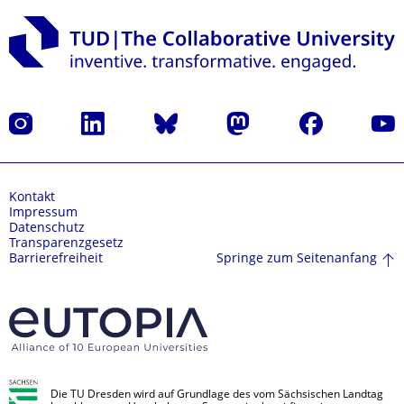
Instagram
LinkedIn
Bluesky
Mastodon
Facebook
Yout
Kontakt
Impressum
Datenschutz
Transparenzgesetz
Springe zum Seitenanfang
Barrierefreiheit
Die TU Dresden wird auf Grundlage des vom Sächsischen Landtag