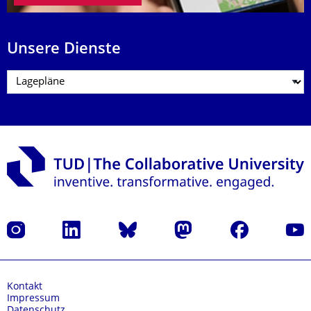
Unsere Dienste
Instagram
LinkedIn
Bluesky
Mastodon
Facebook
Yout
Kontakt
Impressum
Datenschutz