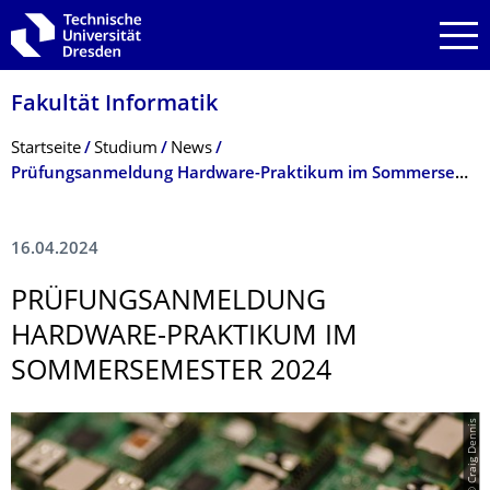
Zur Hauptnavigation springen
Zur Suche springen
Zum Inhalt springen
Fakultät Informatik
Breadcrumb-Menü
Startseite
Studium
News
Prüfungsanmeldung Hardware-Praktikum im Sommersemester 2024
16.04.2024
PRÜFUNGSANMEL­DUNG
HARDWARE-PRAKTIKUM IM
SOMMERSEMESTER 2024
© Craig Dennis