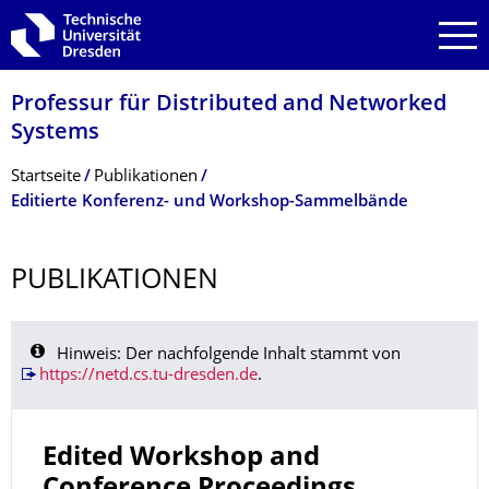
Zur Hauptnavigation springen
Zur Suche springen
Zum Inhalt springen
Professur für Distributed and Networked
Systems
Breadcrumb-Menü
Startseite
Publikationen
Editierte Konferenz- und Workshop-Sammelbände
PUBLIKATIONEN
Hinweis: Der nachfolgende Inhalt stammt von
https://netd.cs.tu-dresden.de
.