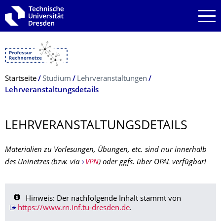
Zur Hauptnavigation springen
Zur Suche springen
Zum Inhalt springen
Breadcrumb-Menü
Startseite
Studium
Lehrveranstaltungen
Lehrveranstaltungsdetails
LEHRVERANSTAL­TUNGSDETAILS
Materialien zu Vorlesungen, Übungen, etc. sind nur innerhalb
des Uninetzes (bzw.
via
VPN
) oder ggfs. über OPAL verfügbar!
Hinweis: Der nachfolgende Inhalt stammt von
https://www.rn.inf.tu-dresden.de
.