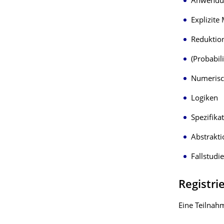
Anwendun
Explizite
Reduktio
(Probabi
Numerisc
Logiken
Spezifika
Abstrakti
Fallstudi
Registri
Eine Teilnah