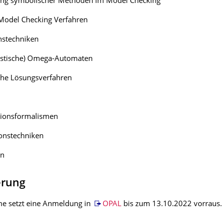
g symbolischer Methoden im Model Checking
 Model Checking Verfahren
nstechniken
listische) Omega-Automaten
he Lösungsverfahren
tionsformalismen
onstechniken
en
erung
me setzt eine Anmeldung in
OPAL
bis zum 13.10.2022 vorraus.