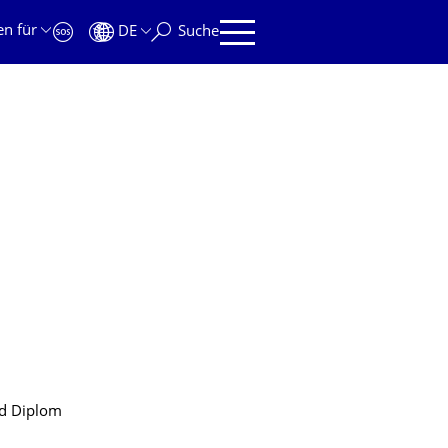
en für
DE
Suche
nd Diplom