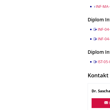
INF-MA-
Diplom In
INF-04
INF-04
Diplom In
IST-05
Kontakt
Name
Dr.
Sasch