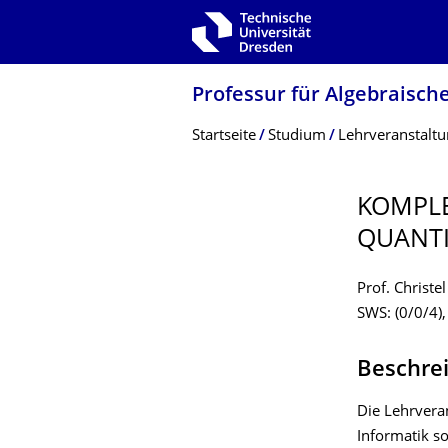
Zur Hauptnavigation springen
Zur Suche springen
Zum Inhalt springen
Professur für Algebraisch
Breadcrumb-Menü
Startseite
Studium
Lehrveranstalt
KOMPLE
QUANTI
Prof. Christel
SWS: (0/0/4),
Beschre
Die Lehrvera
Informatik s