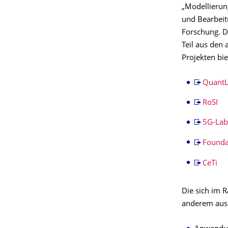
„Modellierun
und Bearbeit
Forschung. 
Teil aus den
Projekten bie
Quant
RoSI
5G-La
Founda
CeTi
Die sich im 
anderem aus 