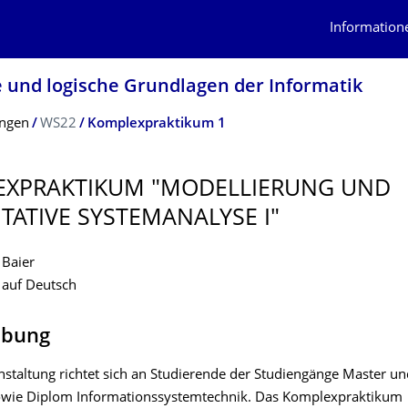
Information
e und logische Grundlagen der Informatik
ungen
WS22
Komplexpraktikum 1
XPRAKTI­KUM "MODELLIERUNG UND
TATIVE SYSTEMANALYSE I"
 Baier
 auf Deutsch
ibung
nstaltung richtet sich an Studierende der Studiengänge Master u
owie Diplom Informationssystemtechnik. Das Komplexpraktikum