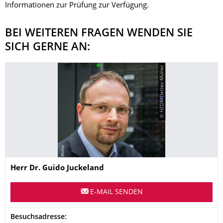
Informationen zur Prüfung zur Verfügung.
BEI WEITEREN FRAGEN WENDEN SIE
SICH GERNE AN:
© HZDR/Detlev Müller
Name
Herr
Dr.
Guido
Juckeland
E-MAIL SENDEN
Adresse
Besuchsadresse: