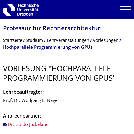
Zur Hauptnavigation springen
Zur Suche springen
Zum Inhalt springen
Professur für Rechnerarchitektur
Breadcrumb-Menü
Startseite
Studium
Lehrveranstaltungen
Vorlesungen
Hochparallele Programmierung von GPUs
VORLESUNG "HOCHPARALLELE
PROGRAMMIERUNG VON GPUS"
Lehrbeauftragter:
Prof. Dr. Wolfgang E. Nagel
Anprechpartner:
Dr. Guido Juckeland