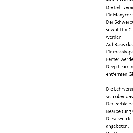
Die Lehrveran
für Manycore
Der Schwerpu
sowohl im Co
werden.
Auf Basis d
für massiv-p
Ferner werde
Deep Learnin
entfernten GP
Die Lehrvera
sich über da
Der verbleib
Bearbeitung 
Diese werden
angeboten.