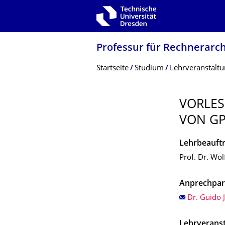
Zur Hauptnavigation springen
Zur Suche springen
Zum Inhalt springen
Professur für Rechnerarch
Breadcrumb-Menü
Startseite
Studium
Lehrveranstalt
VORLE
VON GP
Lehrbeauftr
Prof. Dr. Wol
Anprechpar
Dr. Guido 
Lehrverans