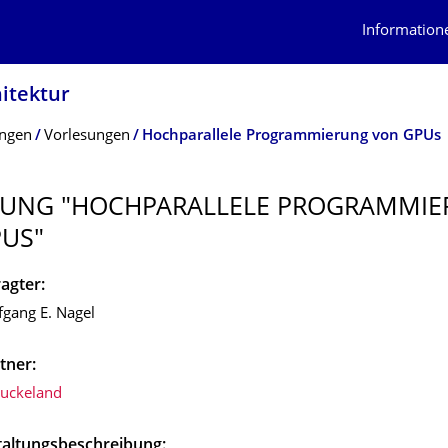
Information
itektur
ungen
Vorlesungen
Hochparallele Programmierung von GPUs
SUNG "HOCHPARALLELE PROGRAMMI
US"
agter:
fgang E. Nagel
tner:
Juckeland
taltungsbeschreibung: