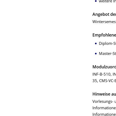
weitere I
Angebot der
Wintersemes
Empfohlene(
Diplom-S
Master-St
Modulzuor
INF-B-510, I
35, CMS-VC-
Hinweise au
Vorlesungs-
Informatione
Informatione