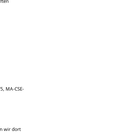
ften
T5, MA-CSE-
n wir dort