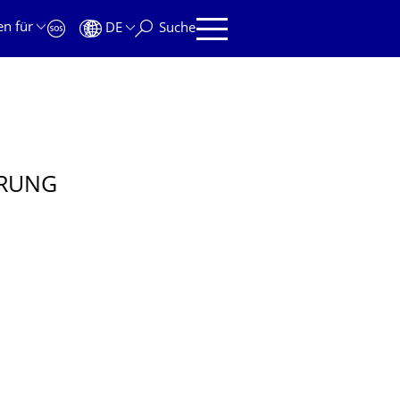
en für
DE
Suche
ERUNG