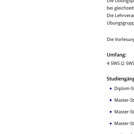
Die Übungspr
bei gleichzei
Die Lehrvera
Übungsgrupp
Die Vorlesung
Umfang:
4 SWS (2 SWS
Studiengän
Diplom-S
Master-S
Master-S
Master-S