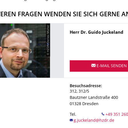
TEREN FRAGEN WENDEN SIE SICH GERNE A
© HZDR/Detlev Müller
Name
Herr
Dr.
Guido
Juckeland
E-MAIL SENDEN
Adresse
Besuchsadresse:
312, 312/5
Bautzner Landstraße 400
01328
Dresden
Tel.