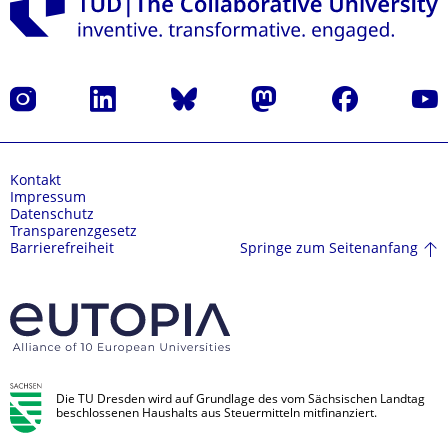
Instagram
LinkedIn
Bluesky
Mastodon
Facebook
Yout
Kontakt
Impressum
Datenschutz
Transparenzgesetz
Springe zum Seitenanfang
Barrierefreiheit
Die TU Dresden wird auf Grundlage des vom Sächsischen Landtag
beschlossenen Haushalts aus Steuermitteln mitfinanziert.