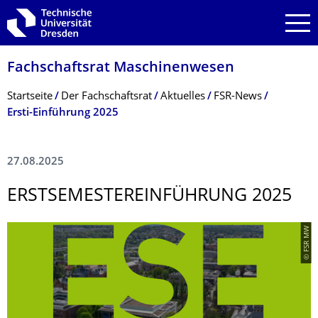
Zur Hauptnavigation springen
Zur Suche springen
Zum Inhalt springen
Fachschaftsrat Maschinenwesen
Breadcrumb-Menü
Startseite
Der Fachschaftsrat
Aktuelles
FSR-News
Ersti-Einführung 2025
27.08.2025
ERSTSEMESTER­EINFÜHRUNG 2025
© FSR MW