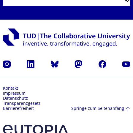
Instagram
LinkedIn
Bluesky
Mastodon
Facebook
Yout
Kontakt
Impressum
Datenschutz
Transparenzgesetz
Springe zum Seitenanfang
Barrierefreiheit