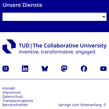
Unsere Dienste
Instagram
LinkedIn
Bluesky
Mastodon
Facebook
Yout
Kontakt
Impressum
Datenschutz
Transparenzgesetz
Springe zum Seitenanfang
Barrierefreiheit