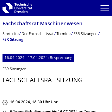
Zur Hauptnavigation springen
Zur Suche springen
Zum Inhalt springen
Fachschaftsrat Maschinenwesen
Breadcrumb-Menü
Startseite
Der Fachschaftsrat
Termine
FSR Sitzungen
FSR Sitzung
16.04.2024 - 17.04.2024; Besprechung
FSR Sitzungen
FACHSCHAFTSRAT SITZUNG
Zeit
16.04.2024, 18:30
Uhr
Uhr