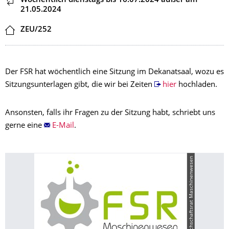
Dieser Termin wiederholt sich
Wöchentlich dienstags
bis 16.07.2024
außer am
21.05.2024
Ort
ZEU/252
Der FSR hat wöchentlich eine Sitzung im Dekanatsaal, wozu es
Sitzungsunterlagen gibt, die wir bei Zeiten
hier
hochladen.
Ansonsten, falls ihr Fragen zu der Sitzung habt, schriebt uns
gerne eine
E-Mail
.
© Fachschaftsrat Maschinenwesen