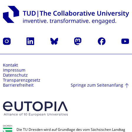
Instagram
LinkedIn
Bluesky
Mastodon
Facebook
Yout
Kontakt
Impressum
Datenschutz
Transparenzgesetz
Springe zum Seitenanfang
Barrierefreiheit
Die TU Dresden wird auf Grundlage des vom Sächsischen Landtag