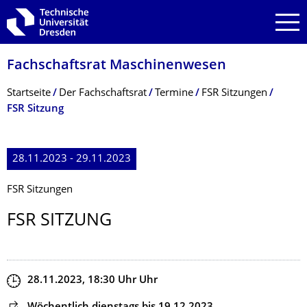
Zur Hauptnavigation springen
Zur Suche springen
Zum Inhalt springen
Fachschaftsrat Maschinenwesen
Breadcrumb-Menü
Startseite
Der Fachschaftsrat
Termine
FSR Sitzungen
FSR Sitzung
28.11.2023 - 29.11.2023
FSR Sitzungen
FSR SITZUNG
Zeit
28.11.2023, 18:30
Uhr
Uhr