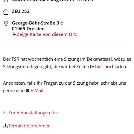
Dieser Termin wiederholt sich
Wöchentlich dienstags
bis 19.12.2023
Ort
ZEU 252
Adresse
George-Bähr-Straße 3 c
01069 Dresden
Zeige Karte von diesem Ort.
Der FSR hat wöchentlich eine Sitzung im Dekanatsaal, wozu es
Sitzungsunterlagen gibt, die wir bei Zeiten
hier
hochladen.
Ansonsten, falls ihr Fragen zu der Sitzung habt, schriebt uns
gerne eine
E-Mail
.
Zur Veranstaltungsreihe
Termin übernehmen