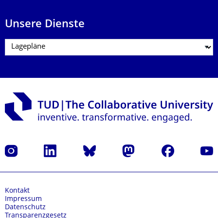
Unsere Dienste
Instagram
LinkedIn
Bluesky
Mastodon
Facebook
Yout
Kontakt
Impressum
Datenschutz
Transparenzgesetz