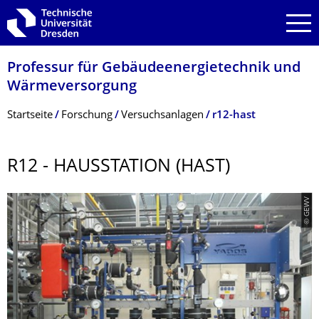
Zur Hauptnavigation springen
Zur Suche springen
Zum Inhalt springen
Professur für Gebäudeenergie­technik und
Wärmeversorgung
Breadcrumb-Menü
Startseite
Forschung
Versuchsanlagen
r12-hast
R12 - HAUSSTATION (HAST)
© GEWV