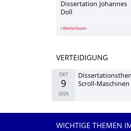
Dissertation Johannes
Doll
Weiterlesen
Dissertation Johannes
Weitere News
VERTEIDIGUNG
OKT
Disser­tati­onsthe
9
Scroll-Maschi­nen
2026
Weitere Termine
WICHTIGE THEMEN I