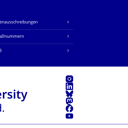
lenausschreibungen
fallnummern
B
Instagram
LinkedIn
Bluesky
Mastodon
Facebook
Youtube