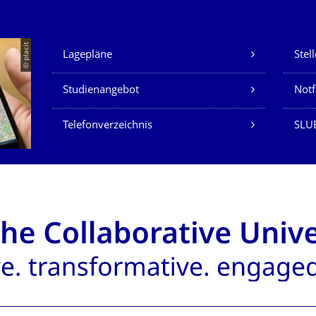
Unsere Dienste
© placit
Lagepläne
Stel
Studienangebot
Not
Telefonverzeichnis
SLU