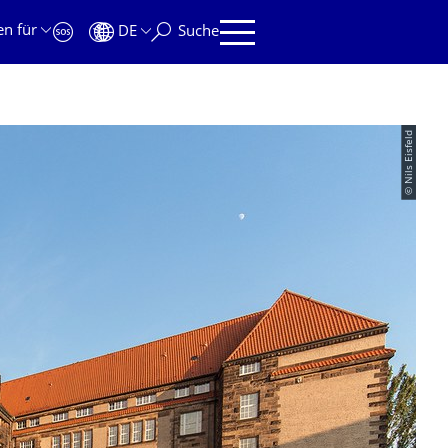
en für
DE
Suche
© Nils Eisfeld