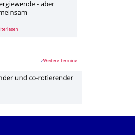
ergiewende - aber
meinsam
iterlesen
Energiewende - aber gemeinsam
Weitere Termine
n­der und co-rotie­render