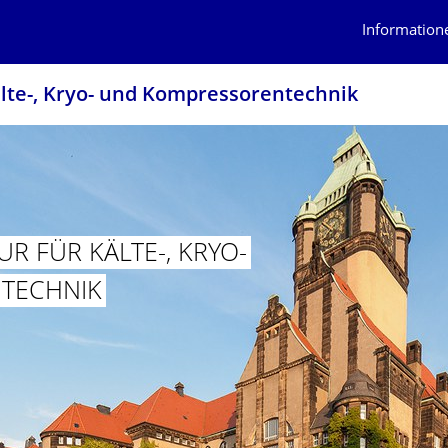
Information
älte-, Kryo- und Kompressorentech­nik
R FÜR KÄLTE-, KRYO-
TECHNIK
ROFESSUR FÜR KÄLTE-, KRYO- UND KOMPRESSORENTECHNIK