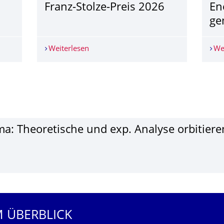
Franz-Stolze-Preis 2026
En
ge
 Doll
Weiterlesen
Franz-Stolze-Preis 2026
We
­ma: Theore­tische und exp. Analyse orbi­tiere
M ÜBERBLICK