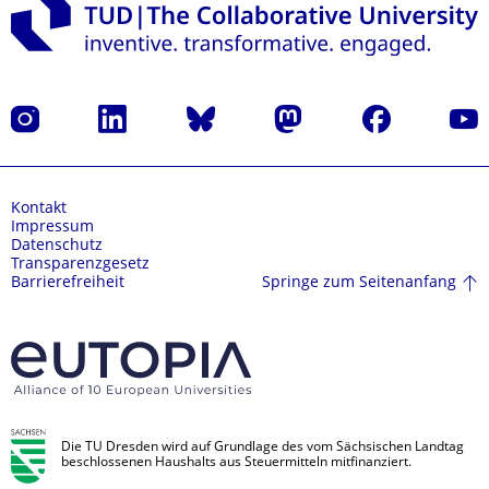
Instagram
LinkedIn
Bluesky
Mastodon
Facebook
Yout
Kontakt
Impressum
Datenschutz
Transparenzgesetz
Springe zum Seitenanfang
Barrierefreiheit
Die TU Dresden wird auf Grundlage des vom Sächsischen Landtag
beschlossenen Haushalts aus Steuermitteln mitfinanziert.