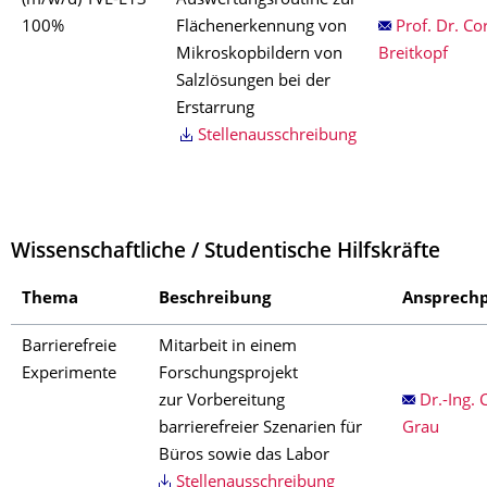
(m/w/d) TVL-E13
Auswertungsroutine zur
100%
Flächenerkennung von
Prof. Dr. Co
Mikroskopbildern von
Breitkopf
Salzlösungen bei der
Erstarrung
Stellenausschreibung
Wissenschaftliche / Studentische Hilfskräfte
Thema
Beschreibung
Ansprechp
Barrierefreie
Mitarbeit in einem
Experimente
Forschungsprojekt
zur Vorbereitung
Dr.-Ing. 
barrierefreier Szenarien für
Grau
Büros sowie das Labor
Stellenausschreibung