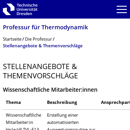
Zur Hauptnavigation springen
Zur Suche springen
Zum Inhalt springen
Professur für Thermodynamik
Breadcrumb-Menü
Startseite
Die Professur
Stellenangebote & Themenvorschläge
STELLENANGEBOTE &
THEMENVORSCHLÄ­GE
Wissenschaftliche Mitarbeiter:innen
Thema
Beschreibung
Ansprechpar
Wissenschaftliche
Erstellung einer
Mitarbeiter:in
automatisierten