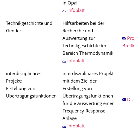
in Opal
Infoblatt
Technikgeschichte und
Hilfsarbeiten bei der
Gender
Recherche und
Auswertung zur
Pro
Technikgeschichte im
Breit
Bereich Thermodynamik
Infoblatt
interdisziplinäres
interdisziplinäres Projekt
Projekt:
mit dem Ziel der
Erstellung von
Erstellung von
Übertragungsfunktionen
Übertragungsfunktionen
Dr.
für die Auswertung einer
Frequency-Response-
Anlage
Infoblatt