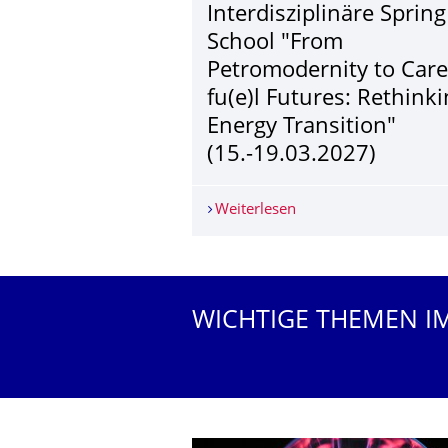
Interdisziplinäre Spring
School "From
Petromodernity to Care
fu(e)l Futures: Rethink
Energy Transition"
(15.-19.03.2027)
Weiterlesen
Interdisziplinäre Spri
Weitere News
WICHTIGE THEMEN I