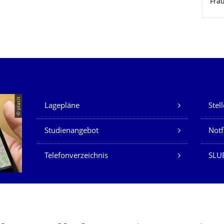
Fra
Unsere Dienste
© placit
Lagepläne
Stel
Studienangebot
Not
Telefonverzeichnis
SLU