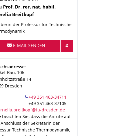
ktorin des Instituts
me
au
Prof. Dr. rer. nat. habil.
nelia
Breitkopf
berin der Professur ​für Technische
rmodynamik
E-MAIL SENDEN
esse
uchsadresse:
kel-Bau, 106
mholtzstraße 14
69
Dresden
+49 351 463-37105
e beachten Sie, dass die Anrufe auf
 Anschluss der Sekretärin der
fessur Technische Thermodynamik,