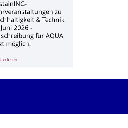
stainING-
hrveranstaltun­gen zu
chhaltigkeit & Technik
 Juni 2026 -
nschreibung für AQUA
tzt möglich!
 Energy Transition" (15.-19.03.2027)
li 2026, 16:30 Uhr
iterlesen
SustainING-Lehrveranstaltungen zu Nachhaltigkeit & Tech