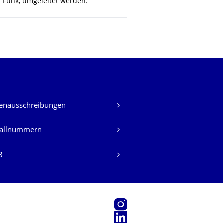
u Funk, umgeleitet werden.
lenausschreibungen
fallnummern
B
Instagram
LinkedIn