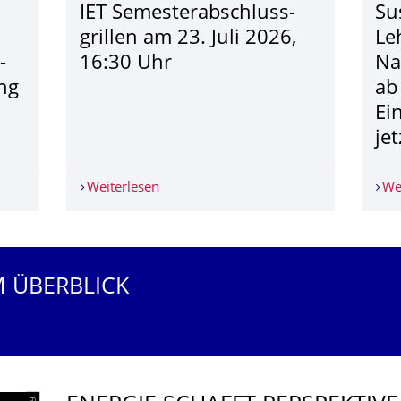
IET Semesterabschluss­
Su
grillen am 23. Juli 2026,
Le
-
16:30 Uhr
Na
ing
ab
Ei
je
ng School "From Petromodernity to Care-fu(e)l Futures: Rethinking
Weiterlesen
IET Semesterabschlussgrillen am 23. Ju
We
M ÜBERBLICK