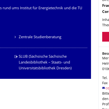
Dire
Na
Fr
ks rund ums Institut für Energietechnik und die TU
Cor
Inha
The
Zentrale Studienberatung
Adr
Bes
SLUB (Sächsische Sächsische
Mer
Landesbibliothek – Staats- und
Hel
Universitätsbibliothek Dresden)
010
Tel.
Fax
Bitt
den
Pro