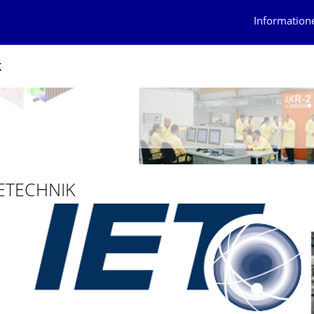
Information
k
ETECH­NIK
 ENERGIETECHNIK