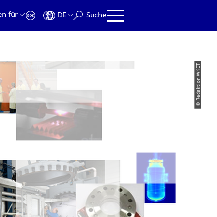
en für
DE
Suche
© Redaktion WKET