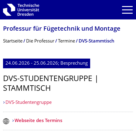
Zur Hauptnavigation springen
Zur Suche springen
Zum Inhalt springen
Professur für Fügetechnik und Montage
Breadcrumb-Menü
Startseite
Die Professur
Termine
DVS-Stammtisch
24.06.2026 - 25.06.2026; Besprechung
DVS-STUDENTENGRUPPE |
STAMMTISCH
DVS-Studentengruppe
Webseite des Termins