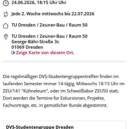
Zeit
24.06.2026, 18:15
Uhr
Uhr
Dieser Termin wiederholt sich
Jede 2. Woche mittwochs
bis 22.07.2026
Ort
TU Dresden / Zeuner-Bau / Raum 50
Adresse
TU Dresden / Zeuner-Bau / Raum 50
George-Bähr-Straße 3c
01069 Dresden
Zeige Karte von diesem Ort.
Die regelmäßigen DVS-Studentengruppentreffen finden im
laufenden Semester immer 14-tägig, Mittwochs 18:15 Uhr im
ZEU/141 "Kühneleum", oder im Schweißlabor ZEU50 statt.
Dort werden die Termine für Exkursionen, Projekte,
Fachvorträge, etc. in gemütlicher Runde abgestimmt.
Name
DVS-Studentengruppe
Dresden