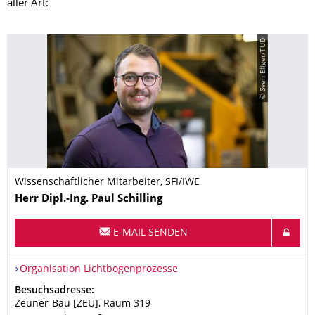
aller Art:
© Sven Ellger/TUD
Wissenschaftlicher Mitarbeiter, SFI/IWE
Name
Herr
Dipl.-Ing.
Paul
Schilling
E-MAIL SENDEN
Organisationsname
Organisation Lichtbogenprozesse
Organisation Lichtbogenprozesse
Adresse
Besuchsadresse:
Zeuner-Bau [ZEU], Raum 319