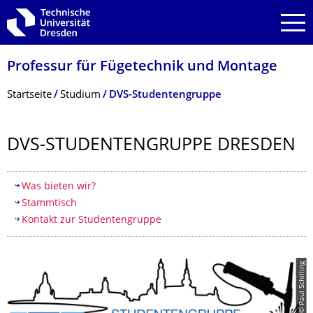
Zur Hauptnavigation springen
Zur Suche springen
Zum Inhalt springen
Professur für Fügetechnik und Montage
Breadcrumb-Menü
Startseite
Studium
DVS-Studentengruppe
DVS-STUDENTENGRUPPE DRESDEN
Inhaltsverzeichnis
Was bieten wir?
Stammtisch
Kontakt zur Studentengruppe
© Paul Schilling