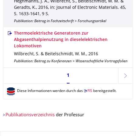
Heghmanns, J. A., Wilbrecht, S., Beitelschmidt, W. M. &
Geradts, K.
,
2016
,
in: Journal of Electronic Materials
.
45
,
S. 1633-1641
,
9 S.
Publikation: Beitrag in Fachzeitschrift > Forschungsartikel
Thermoelektrische Generatoren zur
Abgasenthalpienutzung in dieselelektrischen
Lokomotiven
Wilbrecht, S. & Beitelschmidt, W. M.
,
2016
Publikation: Beitrag zu Konferenzen > Wissenschaftliche Vortragsfolien
Seite 1, aktuell ausgewählt
1
weite
Diese Informationen werden durch das
FIS
bereitgestellt.
Publikationsverzeichnis
der Professur
Zu dieser Seite