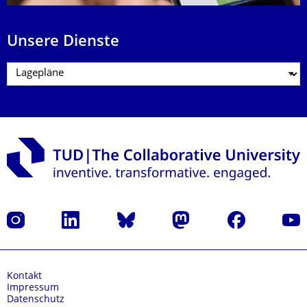
Unsere Dienste
Instagram
LinkedIn
Bluesky
Mastodon
Facebook
Yout
Kontakt
Impressum
Datenschutz