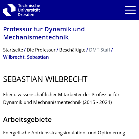
Zur Hauptnavigation springen
Zur Suche springen
Zum Inhalt springen
Professur für Dynamik und
Mechanismentechnik
Breadcrumb-Menü
Startseite
Die Professur
Beschäftigte
DMT-Staff
Wilbrecht, Sebastian
SEBASTIAN WILBRECHT
Ehem. wissenschaftlicher Mitarbeiter der Professur für
Dynamik und Mechnanismentechnik (2015 - 2024)
Arbeitsgebiete
Energetische Antriebsstrangsimulation- und Optimierung