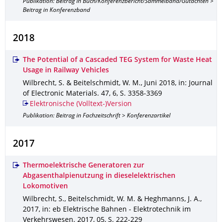
Publikation: Beitrag in Buch/Konferenzbericht/Sammelband/Gutachten >
Beitrag in Konferenzband
2018
The Potential of a Cascaded TEG System for Waste Heat
Usage in Railway Vehicles
Wilbrecht, S. & Beitelschmidt, W. M.
,
Juni 2018
,
in: Journal
of Electronic Materials
.
47
,
6
,
S. 3358-3369
Elektronische (Volltext-)Version
Publikation: Beitrag in Fachzeitschrift > Konferenzartikel
2017
Thermoelektrische Generatoren zur
Abgasenthalpienutzung in dieselelektrischen
Lokomotiven
Wilbrecht, S., Beitelschmidt, W. M. & Heghmanns, J. A.
,
2017
,
in: eb Elektrische Bahnen - Elektrotechnik im
Verkehrswesen
.
2017
,
05
,
S. 222-229