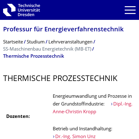
Zur Hauptnavigation springen
Zur Suche springen
Zum Inhalt springen
Professur für Energieverfahrens­technik
Breadcrumb-Menü
Startseite
Studium
Lehrveranstaltungen
SS-Maschinenbau Energietechnik (MB-ET)
Thermische Prozesstechnik
THERMISCHE PROZESSTECHNIK
Energieumwandlung und Prozesse in
der Grundstoffindustrie:
Dipl.-Ing.
Anne-Christin Kropp
Dozenten:
Betrieb und Instandhaltung:
Dr.-Ing. Simon Unz