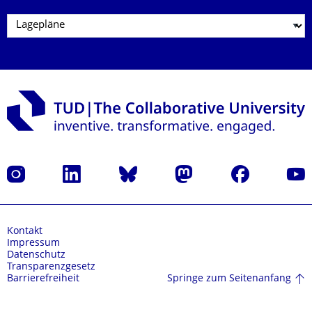
Instagram
LinkedIn
Bluesky
Mastodon
Facebook
Yout
Kontakt
Impressum
Datenschutz
Transparenzgesetz
Springe zum Seitenanfang
Barrierefreiheit