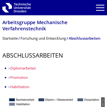
Zur Hauptnavigation springen
Zur Suche springen
Zum Inhalt springen
Arbeitsgruppe Mechanische
Verfahrenstechnik
Breadcrumb-Menü
Startseite
Forschung und Entwicklung
Abschlussarbeiten
ABSCHLUSSARBEI­TEN
Diplomarbeiten
Promotion
Habilitation
© DG+CU