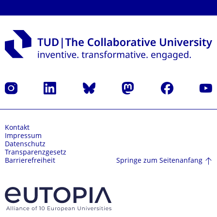
Instagram
LinkedIn
Bluesky
Mastodon
Facebook
Yout
Kontakt
Impressum
Datenschutz
Transparenzgesetz
Springe zum Seitenanfang
Barrierefreiheit