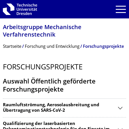
Zur Hauptnavigation springen
Zur Suche springen
Zum Inhalt springen
Arbeitsgruppe Mechanische
Verfahrenstechnik
Breadcrumb-Menü
Startseite
Forschung und Entwicklung
Forschungsprojekte
FORSCHUNGSPRO­JEKTE
Auswahl Öffentlich geförderte
Forschungsprojekte
Raumluftströmung, Aerosolausbreitung und
Übertragung von SARS-CoV-2
Qualifizierung der laserbasierten