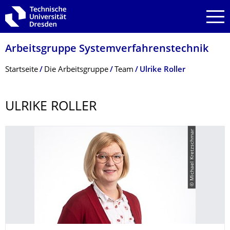
Zur Hauptnavigation springen
Zur Suche springen
Zum Inhalt springen
Arbeitsgruppe Systemverfahrens­technik
Breadcrumb-Menü
Startseite
Die Arbeitsgruppe
Team
Ulrike Roller
ULRIKE ROLLER
© Michael Kretzschmar