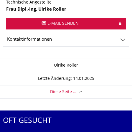
Technische Angestellte
Name
Frau
Dipl.-Ing.
Ulrike
Roller
E-MAIL SENDEN
Kontaktinformationen
Zu dieser Seite
Ulrike Roller
Letzte Änderung: 14.01.2025
Diese Seite …
OFT GESUCHT