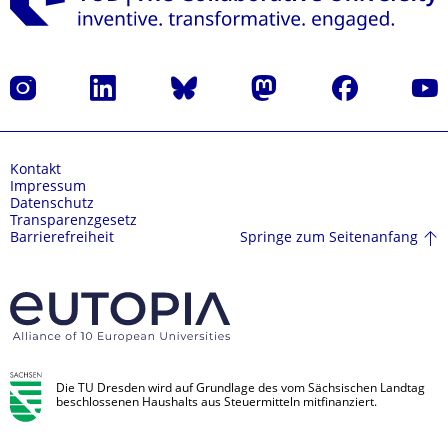
Instagram
LinkedIn
Bluesky
Mastodon
Facebook
Yout
Kontakt
Impressum
Datenschutz
Transparenzgesetz
Springe zum Seitenanfang
Barrierefreiheit
Die TU Dresden wird auf Grundlage des vom Sächsischen Landtag
beschlossenen Haushalts aus Steuermitteln mitfinanziert.