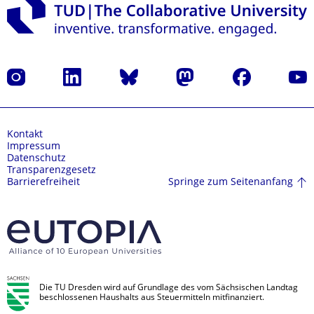
Instagram
LinkedIn
Bluesky
Mastodon
Facebook
Yout
Kontakt
Impressum
Datenschutz
Transparenzgesetz
Springe zum Seitenanfang
Barrierefreiheit
Die TU Dresden wird auf Grundlage des vom Sächsischen Landtag
beschlossenen Haushalts aus Steuermitteln mitfinanziert.