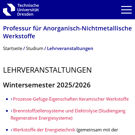
Zur Hauptnavigation springen
Zur Suche springen
Zum Inhalt springen
Professur für Anorganisch-Nichtmetallische
Werkstoffe
Breadcrumb-Menü
Startseite
Studium
Lehrveranstaltungen
LEHRVERANSTAL­TUNGEN
Wintersemester 2025/2026
Prozesse-Gefüge-Eigenschaften Keramischer Werkstoffe
Brennstoffzellensysteme und Elektrolyse (Studiengang
Regenerative Energiesysteme)
Werkstoffe der Energietechnik
(gemeinsam mit der