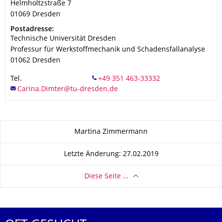
Helmholtzstraße 7
01069
Dresden
Adresse
Postadresse:
Technische Universität Dresden
Professur für Werkstoffmecha­nik und Schadensfallana­lyse
01062
Dresden
Tel.
Zu dieser Seite
Martina Zimmermann
Letzte Änderung: 27.02.2019
Diese Seite …