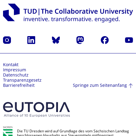
Instagram
LinkedIn
Bluesky
Mastodon
Facebook
Yout
Kontakt
Impressum
Datenschutz
Transparenzgesetz
Springe zum Seitenanfang
Barrierefreiheit
Die TU Dresden wird auf Grundlage des vom Sächsischen Landtag
beschlossenen Haushalts aus Steuermitteln mitfinanziert.