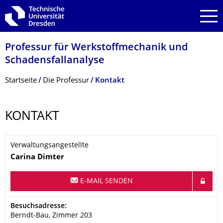
Zur Hauptnavigation springen
Zur Suche springen
Zum Inhalt springen
Professur für Werkstoffmechanik und
Schadensfallanaly­se
Breadcrumb-Menü
Startseite
Die Professur
Kontakt
KONTAKT
Verwaltungsangestellte
Name
Carina
Dimter
E-MAIL SENDEN
Adresse
Besuchsadresse:
Berndt-Bau, Zimmer 203