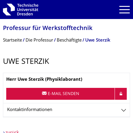
Zur Hauptnavigation springen
Zur Suche springen
Zum Inhalt springen
Professur für Werkstofftechnik
Breadcrumb-Menü
Startseite
Die Professur
Beschäftigte
Uwe Sterzik
UWE STERZIK
Name
Herr
Uwe
Sterzik
(Physiklaborant)
E-MAIL SENDEN
Kontaktinformationen
zurück