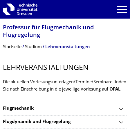
Zur Hauptnavigation springen
Zur Suche springen
Zum Inhalt springen
Professur für Flugmechanik und
Flugregelung
Breadcrumb-Menü
Startseite
Studium
Lehrveranstaltungen
LEHRVERANSTAL­TUNGEN
Die aktuellen Vorlesungsunterlagen/Termine/Seminare finden
Sie nach Einschreibung in die jeweilige Vorlesung auf
OPAL
.
Flugmechanik
Flugdynamik und Flugregelung