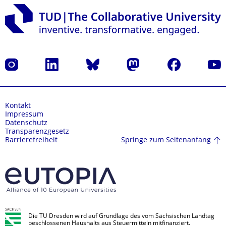
Instagram
LinkedIn
Bluesky
Mastodon
Facebook
Yout
Kontakt
Impressum
Datenschutz
Transparenzgesetz
Springe zum Seitenanfang
Barrierefreiheit
Die TU Dresden wird auf Grundlage des vom Sächsischen Landtag
beschlossenen Haushalts aus Steuermitteln mitfinanziert.