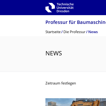
Zur Hauptnavigation springen
Zur Suche springen
Zum Inhalt springen
Professur für Baumaschi
Breadcrumb-Menü
Startseite
Die Professur
News
NEWS
Zeitraum festlegen