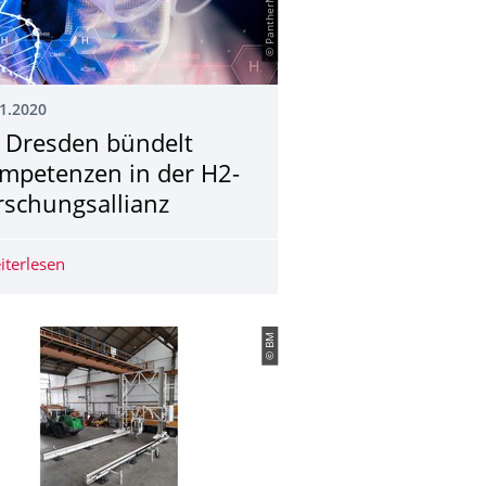
1.2020
 Dresden bündelt
mpetenzen in der H2-
rschungsallianz
wicklung für den Vollwand-Betondruck
iterlesen
TU Dresden bündelt Kompetenzen in der H2-Forschungsa
© BM