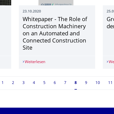
23.10.2020
25.0
Whitepaper - The Role of
Gr
Construction Machinery
de
on an Automated and
Connected Construction
Site
esemi­nar zum Thema Beton-3D-Druck und andere digitale Betonba
Weiterlesen
Whitepaper - The Role of Construction
We
1
2
3
4
5
6
7
Seite 8, aktuell aus
8
9
10
11