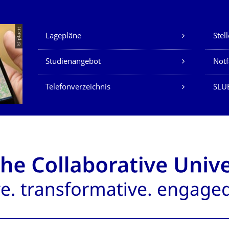
Unsere Dienste
© placit
Lagepläne
Stel
Studienangebot
Not
Telefonverzeichnis
SLU