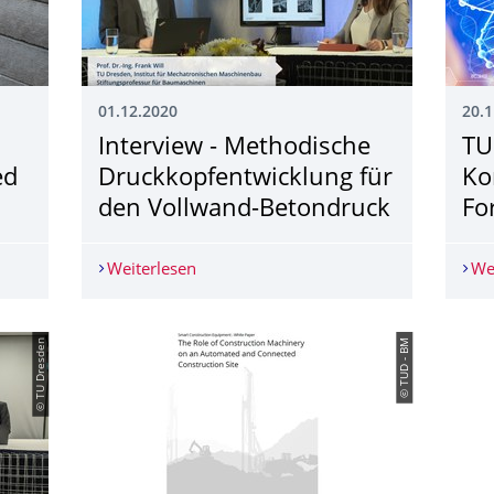
01.12.2020
20.1
Interview - Methodische
TU
ed
Druckkopfentwick­lung für
Ko
den Vollwand-Betondruck
Fo
ONPrint3D®-reinforced
Weiterlesen
Interview - Methodische Druckkopfent
We
© TU Dresden
© TUD - BM