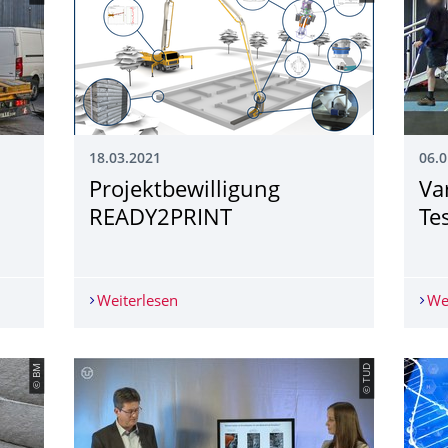
18.03.2021
06.0
Projektbewilligung
Va
READY2PRINT
Te
räger "Bauen 4.0"
Weiterlesen
Projektbewilligung READY2PRINT
We
© BM
© TUD