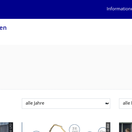
Information
nen
Jahr auswählen
Mona
© LFD
© BM