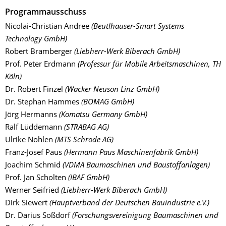
Programmausschuss
Nicolai-Christian Andree
(Beutlhauser-Smart Systems
Technology GmbH)
Robert Bramberger
(Liebherr-Werk Biberach GmbH)
Prof. Peter Erdmann
(Professur für Mobile Arbeitsmaschinen, TH
Köln)
Dr. Robert Finzel
(Wacker Neuson Linz GmbH)
Dr. Stephan Hammes
(BOMAG GmbH)
Jörg Hermanns
(Komatsu Germany GmbH)
Ralf Lüddemann
(STRABAG AG)
Ulrike Nohlen
(MTS Schrode AG)
Franz-Josef Paus
(Hermann Paus Maschinenfabrik GmbH)
Joachim Schmid
(VDMA Baumaschinen und Baustoffanlagen)
Prof. Jan Scholten
(IBAF GmbH)
Werner Seifried
(Liebherr-Werk Biberach GmbH)
Dirk Siewert
(Hauptverband der Deutschen Bauindustrie e.V.)
Dr. Darius Soßdorf
(Forschungsvereinigung Baumaschinen und