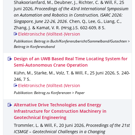
Shakoorianfard, M., Deubner, J., Richter, C. & Will, F.
,
25
Juni 2026
,
Proceedings of the 43rd International Symposium
on Automation and Robotics in Construction, ISARC 2026:
Singapore, June 22-26, 2026
.
Chen, Q., Lee, G., Liang, C.,
Zhang, J. & Kamat, V. R. (Hrsg.).
S. 602-609
,
8 S.
Elektronische (Volltext-)Version
Publikation: Beitrag in Buch/Konferenzbericht/Sammelband/Gutachten >
Beitrag in Konferenzband
Design of an UWB Based Real Time Locating System for
Semi-Autonomous Crane Operation
Kühn, M., Starke, M., Volz, T. & Will, F.
,
25 Juni 2026
,
S. 240-
246
,
7 S.
Elektronische (Volltext-)Version
Publikation: Beitrag zu Konferenzen > Paper
Alternative Drive Technologies and Energy
Infrastructure for Construction Machinery in
Geotechnical Engineering
Trommler, L. & Will, F.
,
20 Juni 2026
,
Proceedings of the 21st
ICSMGE – Geotechnical Challenges in a Changing