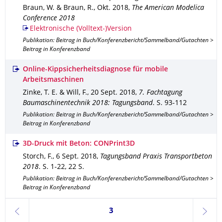
Braun, W. & Braun, R.
,
Okt. 2018
,
The American Modelica
Conference 2018
Elektronische (Volltext-)Version
Publikation: Beitrag in Buch/Konferenzbericht/Sammelband/Gutachten >
Beitrag in Konferenzband
Online-Kippsicherheitsdiagnose für mobile
Arbeitsmaschinen
Zinke, T. E. & Will, F.
,
20 Sept. 2018
,
7. Fachtagung
Baumaschinentechnik 2018: Tagungsband
.
S. 93-112
Publikation: Beitrag in Buch/Konferenzbericht/Sammelband/Gutachten >
Beitrag in Konferenzband
3D-Druck mit Beton: CONPrint3D
Storch, F.
,
6 Sept. 2018
,
Tagungsband Praxis Transportbeton
2018
.
S. 1-22
,
22 S.
Publikation: Beitrag in Buch/Konferenzbericht/Sammelband/Gutachten >
Beitrag in Konferenzband
Seite 3, aktuell ausgewählt
3
zurück
weite