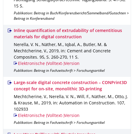
Fachtagung Schüttgutfördertechnik: Tagungsband
.
S. 41-56
,
15 S.
Publikation: Beitrag in Buch/Konferenzbericht/Sammelband/Gutachten >
Beitrag in Konferenzband
Inline quantification of extrudability of cementitious
materials for digital construction
Nerella, V. N., Näther, M., Iqbal, A., Butler, M. &
Mechtcherine, V.
,
2019
,
in: Cement and Concrete
Composites
.
95
,
S. 260-270
,
11 S.
Elektronische (Volltext-)Version
Publikation: Beitrag in Fachzeitschrift > Forschungsartikel
Large-scale digital concrete construction – CONPrint3D
concept for on-site, monolithic 3D-printing
Mechtcherine, V., Nerella, V. N., Will, F., Näther, M., Otto, J.
& Krause, M.
,
2019
,
in: Automation in Construction
.
107
,
102933
Elektronische (Volltext-)Version
Publikation: Beitrag in Fachzeitschrift > Forschungsartikel