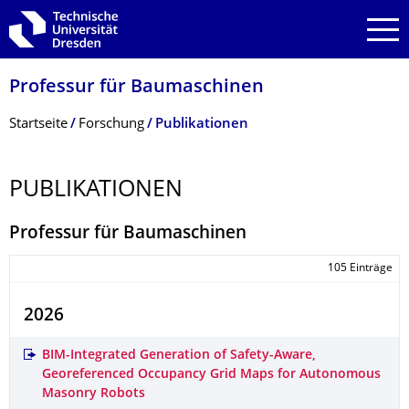
Zur Hauptnavigation springen
Zur Suche springen
Zum Inhalt springen
Professur für Baumaschinen
Breadcrumb-Menü
Startseite
Forschung
Publikationen
PUBLIKATIONEN
Professur für Baumaschinen
105 Einträge
2026
BIM-Integrated Generation of Safety-Aware,
Georeferenced Occupancy Grid Maps for Autonomous
Masonry Robots