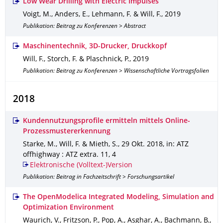
Low Wear Drilling with Electric Impulses
Voigt, M., Anders, E., Lehmann, F. & Will, F.
,
2019
Publikation: Beitrag zu Konferenzen > Abstract
Maschinentechnik, 3D-Drucker, Druckkopf
Will, F., Storch, F. & Plaschnick, P.
,
2019
Publikation: Beitrag zu Konferenzen > Wissenschaftliche Vortragsfolien
2018
Kundennutzungsprofile ermitteln mittels Online-
Prozessmustererkennung
Starke, M., Will, F. & Mieth, S.
,
29 Okt. 2018
,
in: ATZ
offhighway : ATZ extra
.
11
,
4
Elektronische (Volltext-)Version
Publikation: Beitrag in Fachzeitschrift > Forschungsartikel
The OpenModelica Integrated Modeling, Simulation and
Optimization Environment
Waurich, V., Fritzson, P., Pop, A., Asghar, A., Bachmann, B.,