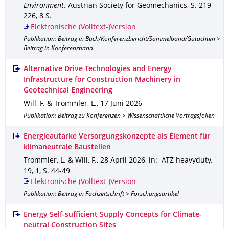
Environment
.
Austrian Society for Geomechanics
,
S. 219-
226
,
8 S.
Elektronische (Volltext-)Version
Publikation: Beitrag in Buch/Konferenzbericht/Sammelband/Gutachten >
Beitrag in Konferenzband
Alternative Drive Technologies and Energy
Infrastructure for Construction Machinery in
Geotechnical Engineering
Will, F. & Trommler, L.
,
17 Juni 2026
Publikation: Beitrag zu Konferenzen > Wissenschaftliche Vortragsfolien
Energieautarke Versorgungskonzepte als Element für
klimaneutrale Baustellen
Trommler, L. & Will, F.
,
28 April 2026
,
in: ATZ heavyduty
.
19
,
1
,
S. 44-49
Elektronische (Volltext-)Version
Publikation: Beitrag in Fachzeitschrift > Forschungsartikel
Energy Self-sufficient Supply Concepts for Climate-
neutral Construction Sites