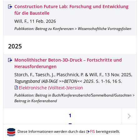
Construction Future Lab: Forschung und Entwicklung
für die Baustelle
Will, F.
,
11 Feb. 2026
Publikation: Beitrag zu Konferenzen > Wissenschaftliche Vortragsfolien
2025
Monolithischer Beton-3D-Druck – Fortschritte und
Herausforderungen
Storch, F., Taesch, J., Plaschnick, P. & Will, F.
,
13 Nov. 2025
,
Tagungsband IAB-TAGE >>BETON<< 2025
.
S. 1-16
,
16 S.
Elektronische (Volltext-)Version
Publikation: Beitrag in Buch/Konferenzbericht/Sammelband/Gutachten >
Beitrag in Konferenzband
Seite 1, aktuell ausgewählt
1
weite
Diese Informationen werden durch das
FIS
bereitgestellt.