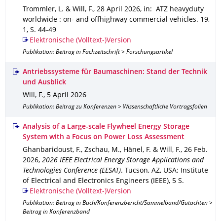
Trommler, L. & Will, F.
,
28 April 2026
,
in: ATZ heavyduty
worldwide : on- and offhighway commercial vehicles
.
19
,
1
,
S. 44-49
Elektronische (Volltext-)Version
Publikation: Beitrag in Fachzeitschrift > Forschungsartikel
Antriebssysteme für Baumaschinen: Stand der Technik
und Ausblick
Will, F.
,
5 April 2026
Publikation: Beitrag zu Konferenzen > Wissenschaftliche Vortragsfolien
Analysis of a Large-scale Flywheel Energy Storage
System with a Focus on Power Loss Assessment
Ghanbaridoust, F., Zschau, M., Hänel, F. & Will, F.
,
26 Feb.
2026
,
2026 IEEE Electrical Energy Storage Applications and
Technologies Conference (EESAT)
.
Tucson, AZ, USA
: Institute
of Electrical and Electronics Engineers (IEEE)
,
5 S.
Elektronische (Volltext-)Version
Publikation: Beitrag in Buch/Konferenzbericht/Sammelband/Gutachten >
Beitrag in Konferenzband