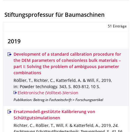
Stiftungsprofessur für Baumaschinen
51 Einträge
2019
Development of a standard calibration procedure for
the DEM parameters of cohesionless bulk materials –
part I: Solving the problem of ambiguous parameter
combinations
Rößler, T., Richter, C., Katterfeld, A. & Will, F.
,
2019
,
in: Powder technology
.
343
,
S. 803-812
,
10 S.
Elektronische (Volltext-)Version
Publikation: Beitrag in Fachzeitschrift > Forschungsartikel
Ersatzmodell-gestützte Kalibrierung von
Schüttgutsimulationen
Richter, C., Rößler, T., Will, F. & Katterfeld, A.
,
2019
,
24.