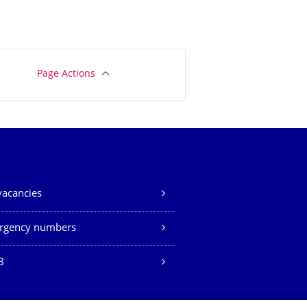
Page Actions
vacancies
rgency numbers
B