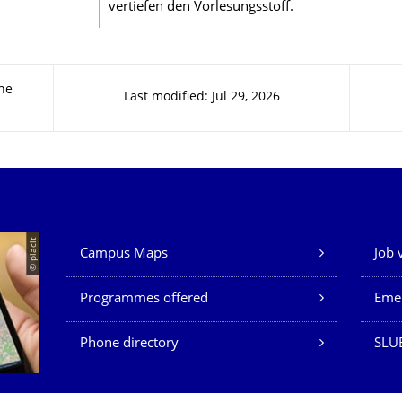
vertiefen den Vorlesungsstoff.
he
Last modified: Jul 29, 2026
Our Services
© placit
Campus Maps
Job 
Programmes offered
Eme
Phone directory
SLU