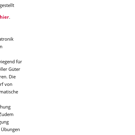
estellt
hier
.
tronik
en
iegend für
ller Güter
ren. Die
rf von
matische
ehung
 Zudem
gung
de Übungen