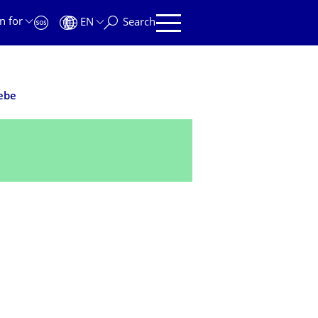
n for
EN
Search
ebe