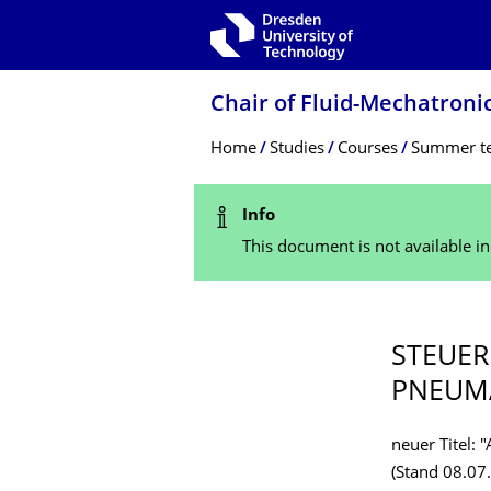
Skip to main navigation
Skip to search
Skip to content
Chair of Fluid-Mechatronic
Breadcrumb Menu
Home
Studies
Courses
Summer t
Status Message
Info
This document is not available i
STEUER
PNEUMA
neuer Titel:
(Stand 08.07