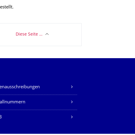
stellt.
Diese Seite …
lenausschreibungen
fallnummern
B