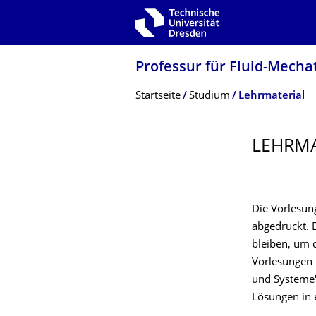
Zur Hauptnavigation springen
Zur Suche springen
Zum Inhalt springen
Professur für Fluid-Mecha
Breadcrumb-Menü
Startseite
Studium
Lehrmaterial
LEHRMA
Die Vorlesung
abgedruckt. 
bleiben, um 
Vorlesungen 
und Systeme"
Lösungen in