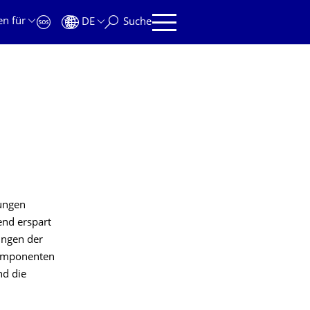
en für
DE
Suche
tungen
end erspart
ungen der
Komponenten
nd die