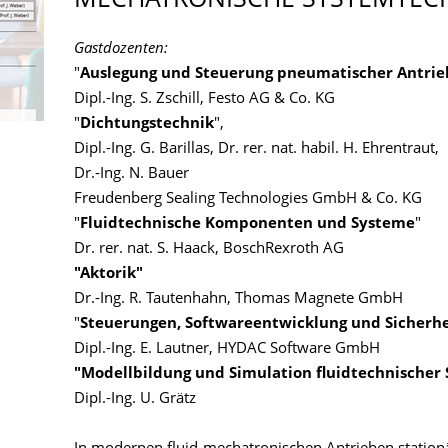
MECHATRONISCHE SYSTEMTEC
Gastdozenten:
"
Auslegung und Steuerung pneumatischer Antrie
Dipl.-Ing. S. Zschill, Festo AG & Co. KG
"
Dichtungstechnik
",
Dipl.-Ing. G. Barillas, Dr. rer. nat. habil. H. Ehrentraut,
Dr.-Ing. N. Bauer
Freudenberg Sealing Technologies GmbH & Co. KG
"
Fluidtechnische Komponenten und Systeme
"
Dr. rer. nat. S. Haack, BoschRexroth AG
"Aktorik"
Dr.-Ing. R. Tautenhahn, Thomas Magnete GmbH
"
Steuerungen, Softwareentwicklung und Sicherh
Dipl.-Ing. E. Lautner, HYDAC Software GmbH
"Modellbildung und Simulation fluidtechnischer
Dipl.-Ing. U. Grätz