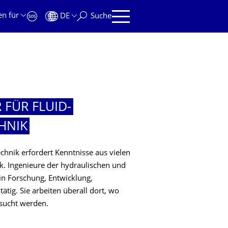
en für
DE
Suche
 FÜR FLUID-
HNIK
hnik erfordert Kenntnisse aus vielen
k. Ingenieure der hydraulischen und
in Forschung, Entwicklung,
tig. Sie arbeiten überall dort, wo
sucht werden.