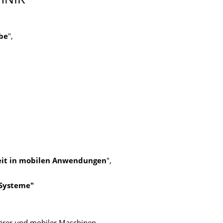
HNIK
be
",
eit in mobilen Anwendungen
",
 Systeme"