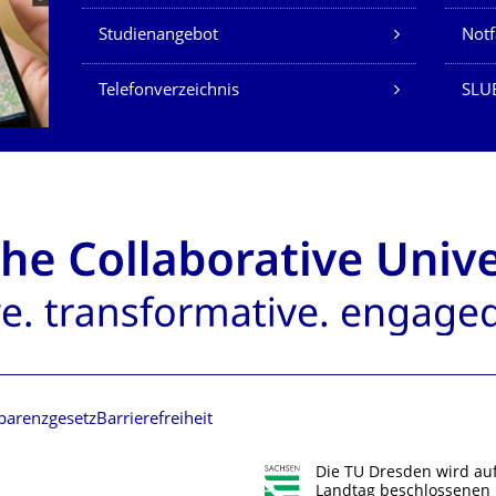
Studienangebot
Not
Telefonverzeichnis
SLU
parenzgesetz
Barrierefreiheit
Die TU Dresden wird au
Landtag beschlossenen 