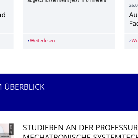
abgeschlossen sein! Jetzt informieren!
26.0
nd
Au
Fa
und Diplomarbeiten
Weiterlesen
Ausschreibung Fluidtronic Students A
We
M ÜBERBLICK
STUDIEREN AN DER PROFESSUR 
© LFD