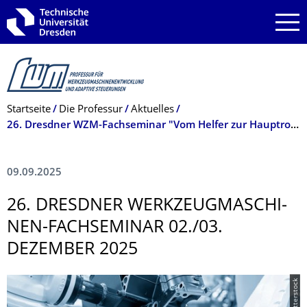
Zur Hauptnavigation springen
Zur Suche springen
Zum Inhalt springen
Breadcrumb-Menü
Startseite
Die Professur
Aktuelles
26. Dresdner WZM-Fachseminar "Vom Helfer zur Hauptrolle: Roboter in der Produktion"
09.09.2025
26. DRESDNER WERKZEUGMASCHI­
NEN-FACHSEMINAR 02./03.
DEZEMBER 2025