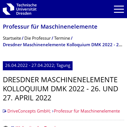
Zur Hauptnavigation springen
Zur Suche springen
Zum Inhalt springen
Professur für Maschinenelemente
Breadcrumb-Menü
Startseite
Die Professur
Termine
Dresdner Maschinenelemente Kolloquium DMK 2022 - 26. und 27. April 2022
26.04.2022 - 27.04.2022; Tagung
DRESDNER MASCHINENELE­MENTE
KOLLOQUIUM DMK 2022 - 26. UND
27. APRIL 2022
DriveConcepts GmbH;
Professur für Maschinenelemente