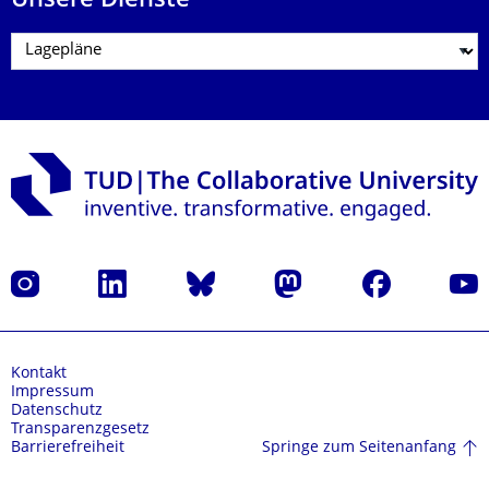
Unsere Dienste
Instagram
LinkedIn
Bluesky
Mastodon
Facebook
Yout
Kontakt
Impressum
Datenschutz
Transparenzgesetz
Springe zum Seitenanfang
Barrierefreiheit