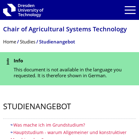
Skip to main navigation
Skip to search
Skip to content
Chair of Agricultural Systems Technology
Breadcrumb Menu
Home
Studies
Studienangebot
Status Message
Info
This document is not available in the language you
requested. It is therefore shown in German.
STUDIENANGEBOT
Table of contents
Was mache ich im Grundstudium?
Hauptstudium - warum Allgemeiner und konstruktiver