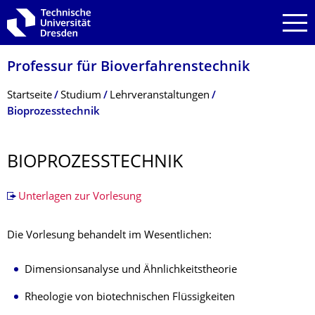
Zur Hauptnavigation springen
Zur Suche springen
Zum Inhalt springen
Professur für Bioverfahrenstech­nik
Breadcrumb-Menü
Startseite
Studium
Lehrveranstaltungen
Bioprozesstechnik
BIOPROZESSTECH­NIK
Unterlagen zur Vorlesung
Die Vorlesung behandelt im Wesentlichen:
Dimensionsanalyse und Ähnlichkeitstheorie
Rheologie von biotechnischen Flüssigkeiten