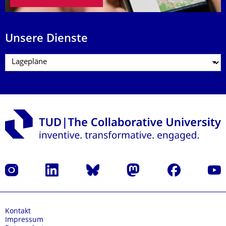
Unsere Dienste
Instagram
LinkedIn
Bluesky
Mastodon
Facebook
Yout
Kontakt
Impressum