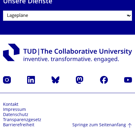
Unsere Dienste
Instagram
LinkedIn
Bluesky
Mastodon
Facebook
Yout
Kontakt
Impressum
Datenschutz
Transparenzgesetz
Springe zum Seitenanfang
Barrierefreiheit