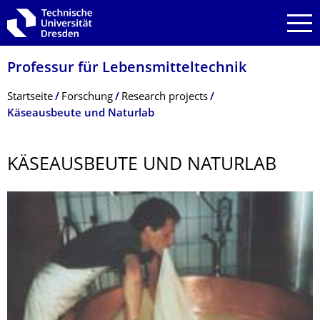
Zur Hauptnavigation springen
Zur Suche springen
Zum Inhalt springen
Professur für Lebensmitteltech­nik
Breadcrumb-Menü
Startseite
Forschung
Research projects
Käseausbeute und Naturlab
KÄSEAUSBEUTE UND NATURLAB