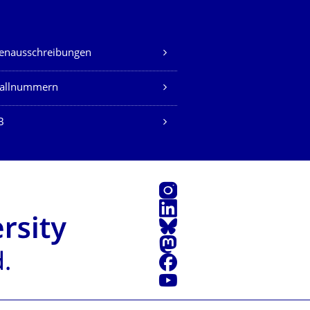
lenausschreibungen
fallnummern
B
Instagram
LinkedIn
Bluesky
Mastodon
Facebook
Youtube