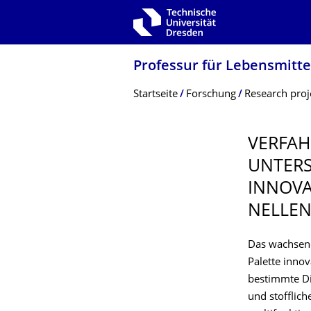
Zur Hauptnavigation springen
Zur Suche springen
Zum Inhalt springen
Professur für Lebensmitte
Breadcrumb-Menü
Startseite
Forschung
Research proj
VERFAH
UNTER
INNOVA
NELLEN
Das wachsend
Palette innov
bestimmte Di
und stofflic