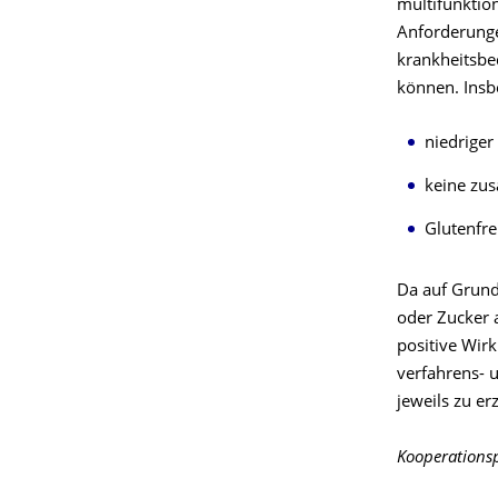
multifunktio
Anforderunge
krankheitsbe
können. Insbe
niedriger
keine zus
Glutenfre
Da auf Grund
oder Zucker 
positive Wirk
verfahrens- 
jeweils zu e
Kooperationsp