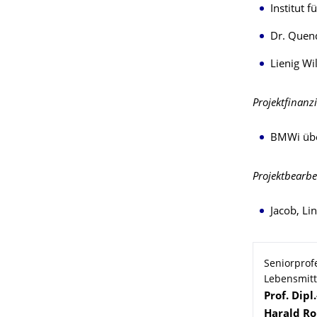
Institut 
Dr. Quen
Lienig Wi
Projektfinanz
BMWi über
Projektbearbe
Jacob, Li
Seniorprof
Lebensmitt
Name
Prof. Dipl.
Harald
R