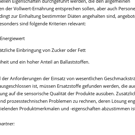
nellen Eigenschaften durchgeführt werden, die den allgemeinen
n der Vollwert-Ernährung entsprechen sollen, aber auch Persone
dingt zur Einhaltung bestimmter Diäten angehalten sind, angebo
sonders sind folgende Kriterien relevant:
 Energiewert
ätzliche Einbringung von Zucker oder Fett
iheit und ein hoher Anteil an Ballaststoffen.
 der Anforderungen der Einsatz von wesentlichen Geschmacksträ
ausgeschlossen ist, müssen Ersatzstoffe gefunden werden, die au
ung auf die sensorische Qualität der Produkte ausüben. Zusätzlich
und prozesstechnischen Problemen zu rechnen, deren Lösung eng
rzielenden Produktmerkmalen und -eigenschaften abzustimmen ist
artner: