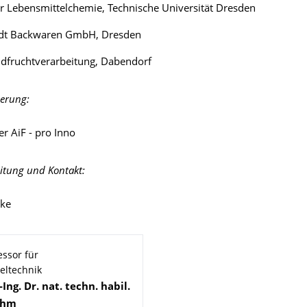
für Lebensmittelchemie, Technische Universität Dresden
dt Backwaren GmbH, Dresden
ldfruchtverarbeitung, Dabendorf
ierung:
 AiF - pro Inno
itung und Kontakt:
nke
essor für
eltechnik
-Ing. Dr. nat. techn. habil.
ohm