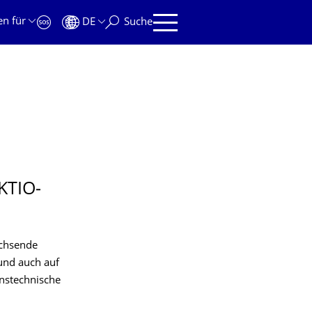
en für
DE
Suche
KTIO­
achsende
 und auch auf
nstechnische