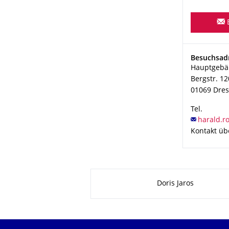
Adresse
Besuchsad
Hauptgebä
Bergstr. 12
01069
Dre
Tel.
Kontakt übe
Zu dieser Seite
Doris Jaros