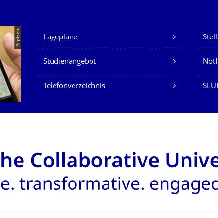
Unsere Dienste
© placit
Lagepläne
Stel
Studienangebot
Not
Telefonverzeichnis
SLU