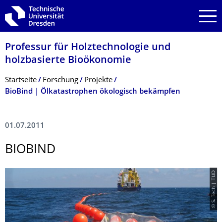
Zur Hauptnavigation springen
Zur Suche springen
Zum Inhalt springen
Professur für Holztechnologie und
holzbasierte Bioökonomie
Breadcrumb-Menü
Startseite
Forschung
Projekte
BioBind | Ölkatastrophen ökologisch bekämpfen
01.07.2011
BIOBIND
© S. Tech | TUD