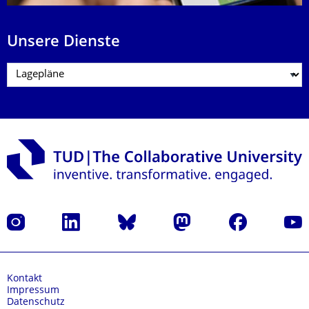
Unsere Dienste
Instagram
LinkedIn
Bluesky
Mastodon
Facebook
Yout
Kontakt
Impressum
Datenschutz