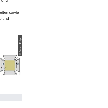
g und
keiten sowie
b und
© Robert Krüger