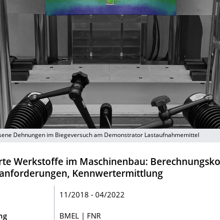
sene Dehnungen im Biegeversuch am Demonstrator Lastaufnahmemittel
rte Werkstoffe im Maschinenbau: Berechnungsko
anforderungen, Kennwertermittlung
11/2018 - 04/2022
ng
BMEL | FNR