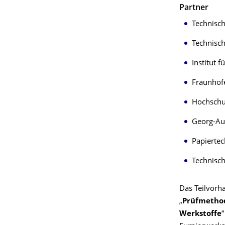
Partner
Technisch
Technisch
Institut 
Fraunhofe
Hochschul
Georg-Aug
Papiertec
Technisc
Das Teilvorh
„
Prüfmethod
Werkstoffe