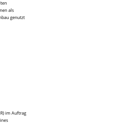
lten
nen als
nbau genutzt
R) im Auftrag
ines