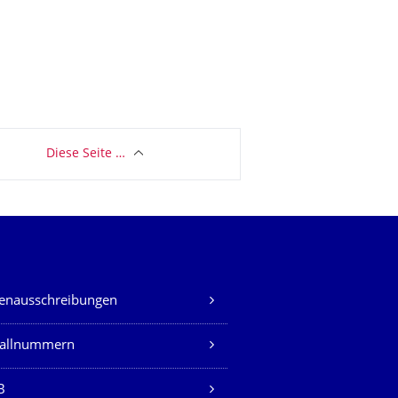
Diese Seite …
lenausschreibungen
fallnummern
B