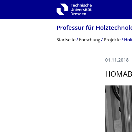
Zur Hauptnavigation springen
Zur Suche springen
Zum Inhalt springen
Professur für Holztechno
Breadcrumb-Menü
Startseite
Forschung
Projekte
HoM
01.11.2018
HOMAB