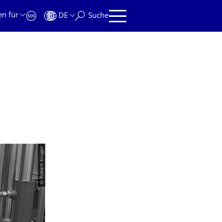
en für
DE
Suche
© Robert Krüger