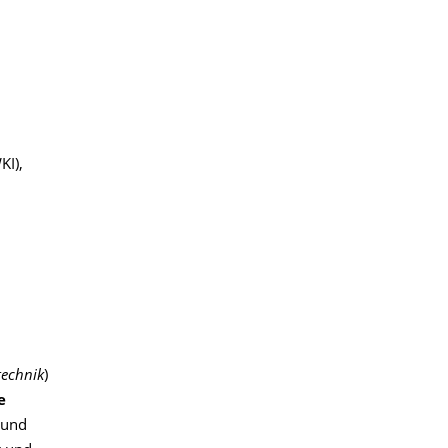
KI),
technik
)
e
 und