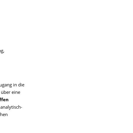
ng,
ugang in die
 über eine
ffen
analytisch-
chen