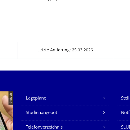
Letzte Änderung: 25.03.2026
Unsere Dienste
© placit
Lagepläne
Stel
Studienangebot
Not
Telefonverzeichnis
SLU