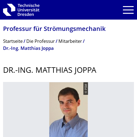
Zur Hauptnavigation springen
Zur Suche springen
Zum Inhalt springen
Professur für Strömungsmechanik
Breadcrumb-Menü
Startseite
Die Professur
Mitarbeiter
Dr.-Ing. Matthias Joppa
DR.-ING. MATTHIAS JOPPA
© PSM