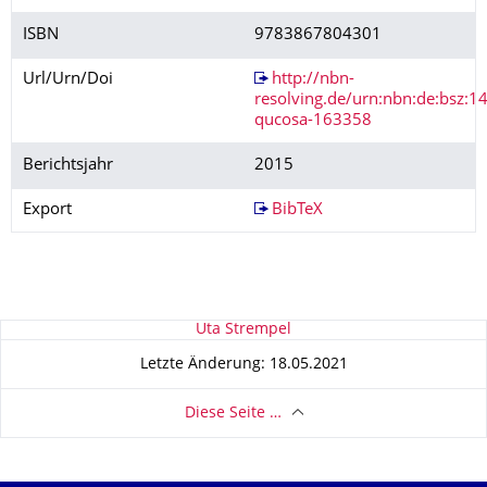
ISBN
9783867804301
Url/Urn/Doi
http://nbn-
resolving.de/urn:nbn:de:bsz:14
qucosa-163358
Berichtsjahr
2015
Export
BibTeX
Zu dieser Seite
Uta Strempel
Letzte Änderung: 18.05.2021
Diese Seite …