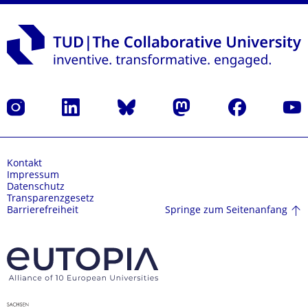
Instagram
LinkedIn
Bluesky
Mastodon
Facebook
Yout
Kontakt
Impressum
Datenschutz
Transparenzgesetz
Springe zum Seitenanfang
Barrierefreiheit