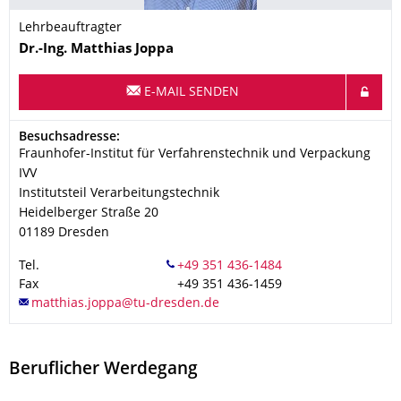
Lehrbeauftragter
Name
Dr.-Ing.
Matthias
Joppa
E-MAIL SENDEN
Adresse
Besuchsadresse:
Fraunhofer-Institut für Verfahrenstechnik und Verpackung
IVV
Institutsteil Verarbeitungstechnik
Heidelberger Straße 20
01189
Dresden
Tel.
Fax
+49 351 436-1459
Beruflicher Werdegang