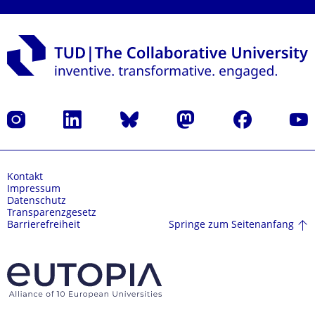
Instagram
LinkedIn
Bluesky
Mastodon
Facebook
Yout
Kontakt
Impressum
Datenschutz
Transparenzgesetz
Springe zum Seitenanfang
Barrierefreiheit