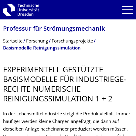
Zur Hauptnavigation springen
Zur Suche springen
Zum Inhalt springen
Professur für Strömungsmechanik
Breadcrumb-Menü
Startseite
Forschung
Forschungsprojekte
Basismodelle Reinigungssimulation
EXPERIMENTELL GESTÜTZTE
BASISMODELLE FÜR INDUSTRIEGE­
RECHTE NUMERISCHE
REINIGUNGSSIMU­LATION 1 + 2
In der Lebensmittelindustrie steigt die Produktvielfalt. Immer
häufiger werden kleine Chargen angefragt, die dann auf
derselben Anlage nacheinander produziert werden müssen.